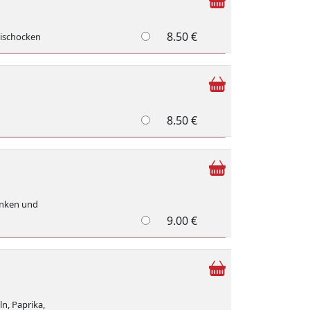
8.50 €
tischocken
8.50 €
hinken und
9.00 €
n, Paprika,