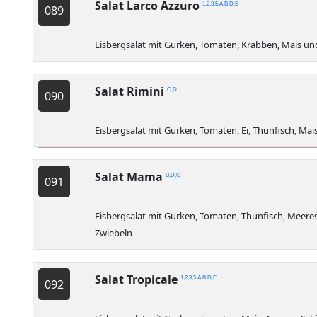
Salat Larco Azzuro
1,2,3,5,A,B,D,E
089
Eisbergsalat mit Gurken, Tomaten, Krabben, Mais un
Salat Rimini
C,D
090
Eisbergsalat mit Gurken, Tomaten, Ei, Thunfisch, Mai
Salat Mama
B,D,G
091
Eisbergsalat mit Gurken, Tomaten, Thunfisch, Meere
Zwiebeln
Salat Tropicale
1,2,3,5,A,B,D,E
092