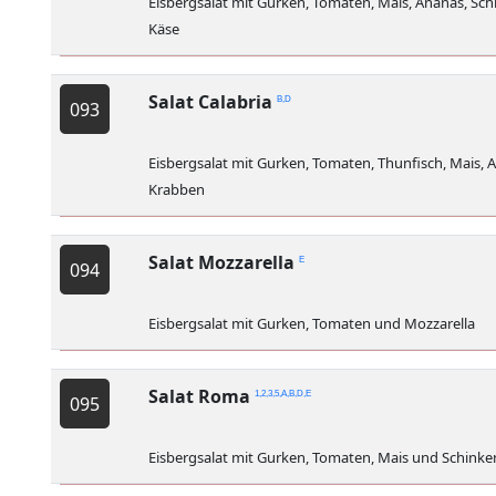
Eisbergsalat mit Gurken, Tomaten, Mais, Ananas, Sc
Käse
Salat Calabria
B,D
093
Eisbergsalat mit Gurken, Tomaten, Thunfisch, Mais,
Krabben
Salat Mozzarella
E
094
Eisbergsalat mit Gurken, Tomaten und Mozzarella
Salat Roma
1,2,3,5,A,B,D,E
095
Eisbergsalat mit Gurken, Tomaten, Mais und Schinke