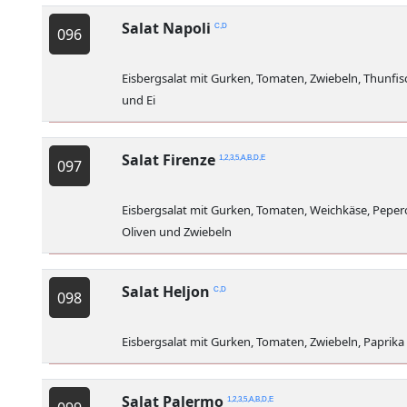
Salat Napoli
C,D
096
Eisbergsalat mit Gurken, Tomaten, Zwiebeln, Thunfis
und Ei
Salat Firenze
1,2,3,5,A,B,D,E
097
Eisbergsalat mit Gurken, Tomaten, Weichkäse, Pepero
Oliven und Zwiebeln
Salat Heljon
C,D
098
Eisbergsalat mit Gurken, Tomaten, Zwiebeln, Paprika
Salat Palermo
1,2,3,5,A,B,D,E