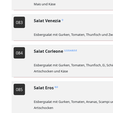
Mais und Käse
Salat Venezia
D
083
Eisbergsalat mit Gurken, Tomaten, Thunfisch und Zw
Salat Corleone
1,2,3,5,A,B,D,E
084
Eisbergsalat mit Gurken, Tomaten, Thunfisch, Ei, Sch
Artischocken und Käse
Salat Eros
B,D
085
Eisbergsalat mit Gurken, Tomaten, Ananas, Scampi 
Artischocken